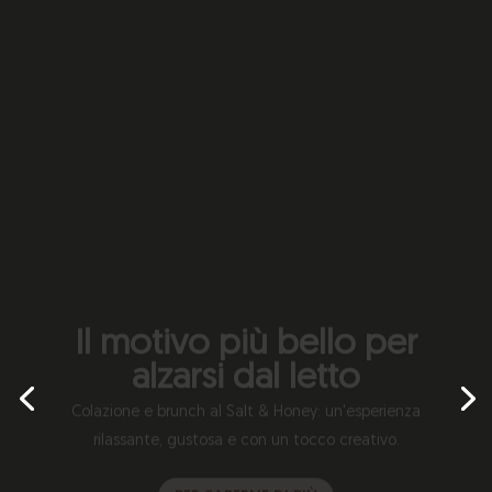
Il motivo più bello per
alzarsi dal letto
Colazione e brunch al Salt & Honey: un'esperienza
rilassante, gustosa e con un tocco creativo.
PER SAPERNE DI PIÙ