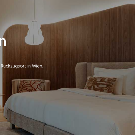
n
iver Note.