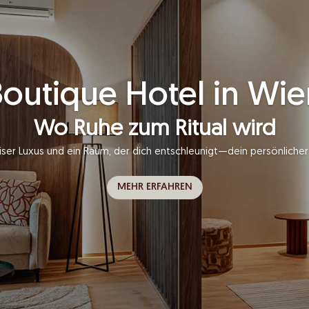
Der schönste Grund, aufzustehe
 und Brunch im Salt & Honey – entspannt, genussvoll und mit kreat
MEHR ERFAHREN