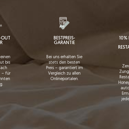
K-OUT
BESTPREIS-
10% 
HR
GARANTIE
REST
 einen
Bei uns erhalten Sie
ut bis
stets den besten
Zer
 nach
Preis – garantiert im
Zung
 – für
Vergleich zu allen
Resta
nnten
Onlineportalen.
Honey
g.
auto
Erm
jede