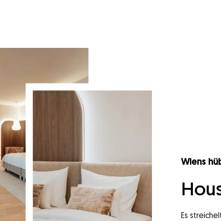
Wiens hüb
Hous
Es streiche