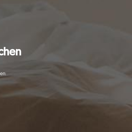
uchen
en: